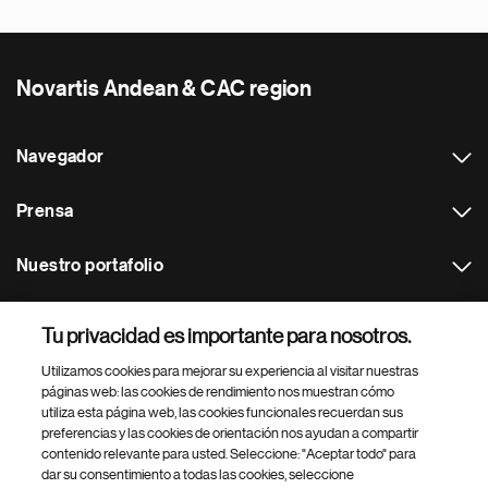
Novartis Andean & CAC region
Navegador
Prensa
Nuestro portafolio
Otras webs
Tu privacidad es importante para nosotros.
Utilizamos cookies para mejorar su experiencia al visitar nuestras
Footer Site Search
páginas web: las cookies de rendimiento nos muestran cómo
utiliza esta página web, las cookies funcionales recuerdan sus
preferencias y las cookies de orientación nos ayudan a compartir
contenido relevante para usted. Seleccione: "Aceptar todo" para
dar su consentimiento a todas las cookies, seleccione