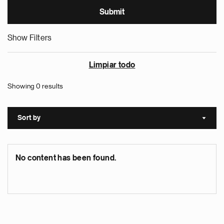
Show Filters
Limpiar todo
Showing 0 results
Sort by
Sort a
No content has been found.