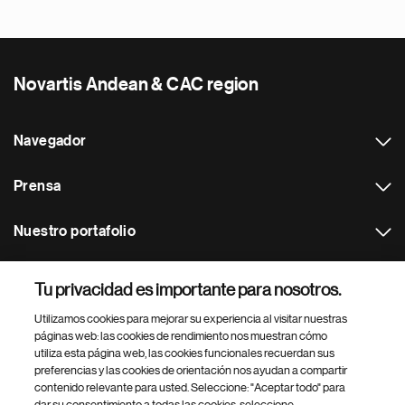
Novartis Andean & CAC region
Navegador
Prensa
Nuestro portafolio
Otras webs
Tu privacidad es importante para nosotros.
Utilizamos cookies para mejorar su experiencia al visitar nuestras
Footer Site Search
páginas web: las cookies de rendimiento nos muestran cómo
utiliza esta página web, las cookies funcionales recuerdan sus
preferencias y las cookies de orientación nos ayudan a compartir
contenido relevante para usted. Seleccione: "Aceptar todo" para
dar su consentimiento a todas las cookies, seleccione