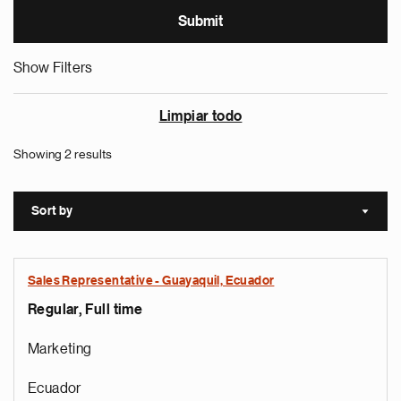
Show Filters
Limpiar todo
Showing 2 results
Sort by
Sort a
Sales Representative - Guayaquil, Ecuador
Regular, Full time
Marketing
Ecuador