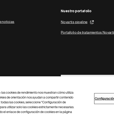
Nuestro portafolio
e noticias
Novartis pipeline
Portafolio de tratamientos Novart
Footer Site Search
b: las cookies de rendimiento nos muestran cómo utiliza
okies de orientación nos ayudan a compartir contenido
Configuració
 todas las cookies, seleccione "Configuración de
para utilizar solo las cookies estrictamente necesarias.
Configuración de cookies
Mapa del sitio
 el enlace de configuración de cookies en la página