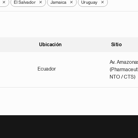
El Salvador
Jamaica
Uruguay
X
X
X
X
Ubicación
Sitio
scendente
Av. Amazona
Ecuador
(Pharmaceuti
NTO / CTS)