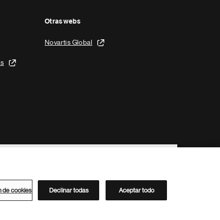
Otras webs
Novartis Global
is
n de cookies
Declinar todas
Aceptar todo
Directorio de Novartis
Este sitio está dirigido al público del clúster ACC