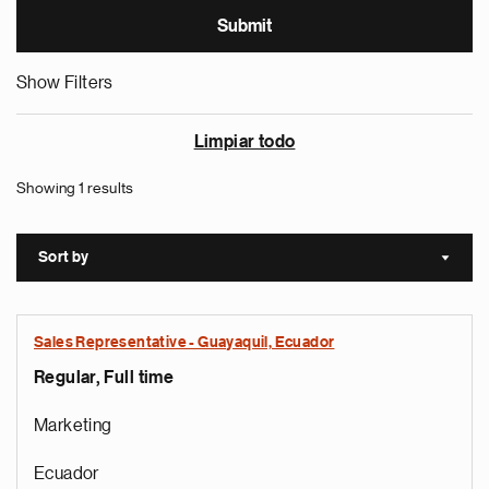
Show Filters
Limpiar todo
Showing 1 results
Sort by
Sort a
Sales Representative - Guayaquil, Ecuador
Regular, Full time
Marketing
Ecuador