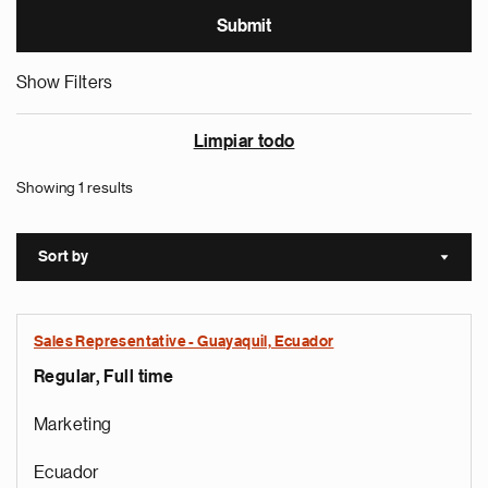
Show Filters
Limpiar todo
Showing 1 results
Sort by
Sort a
Sales Representative - Guayaquil, Ecuador
Regular, Full time
Marketing
Ecuador