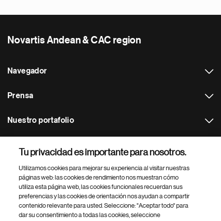
Novartis Andean & CAC region
Navegador
Prensa
Nuestro portafolio
Otras webs
Tu privacidad es importante para nosotros.
Utilizamos cookies para mejorar su experiencia al visitar nuestras
Footer Site Search
páginas web: las cookies de rendimiento nos muestran cómo
utiliza esta página web, las cookies funcionales recuerdan sus
preferencias y las cookies de orientación nos ayudan a compartir
contenido relevante para usted. Seleccione: "Aceptar todo" para
dar su consentimiento a todas las cookies, seleccione