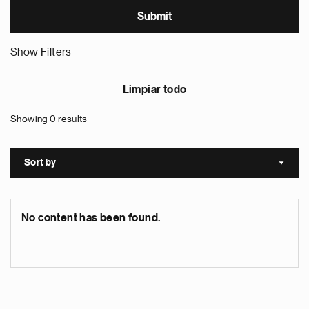
Show Filters
Limpiar todo
Showing 0 results
Sort by
Sort a
No content has been found.