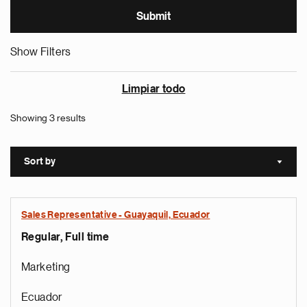
Show Filters
Limpiar todo
Showing 3 results
Sort by
Sort a
Sales Representative - Guayaquil, Ecuador
Regular, Full time
Marketing
Ecuador