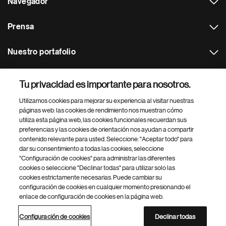
Navegador
Prensa
Nuestro portafolio
Otras webs
Tu privacidad es importante para nosotros.
Utilizamos cookies para mejorar su experiencia al visitar nuestras
Footer Site Search
páginas web: las cookies de rendimiento nos muestran cómo
utiliza esta página web, las cookies funcionales recuerdan sus
preferencias y las cookies de orientación nos ayudan a compartir
contenido relevante para usted. Seleccione: "Aceptar todo" para
dar su consentimiento a todas las cookies, seleccione
"Configuración de cookies" para administrar las diferentes
cookies o seleccione "Declinar todas" para utilizar solo las
cookies estrictamente necesarias. Puede cambiar su
Parte
© 2026 Novartis AG
configuración de cookies en cualquier momento presionando el
inferior
enlace de configuración de cookies en la página web.
Política de privacidad
Términos de uso
Accesibilidad
del
Configuración de cookies
Mapa del sitio
pie
Configuración de cookies
Declinar todas
de