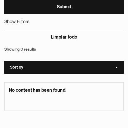
Show Filters
Limpiar todo
Showing 0 results
Sort by
Sort a
No content has been found.