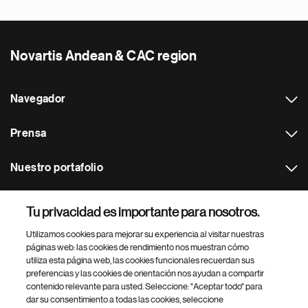
Novartis Andean & CAC region
Navegador
Prensa
Nuestro portafolio
Otras webs
Tu privacidad es importante para nosotros.
Utilizamos cookies para mejorar su experiencia al visitar nuestras
Footer Site Search
páginas web: las cookies de rendimiento nos muestran cómo
utiliza esta página web, las cookies funcionales recuerdan sus
preferencias y las cookies de orientación nos ayudan a compartir
contenido relevante para usted. Seleccione: "Aceptar todo" para
dar su consentimiento a todas las cookies, seleccione