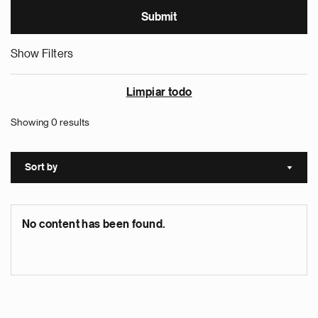
Show Filters
Limpiar todo
Showing 0 results
Sort by
Sort a
No content has been found.