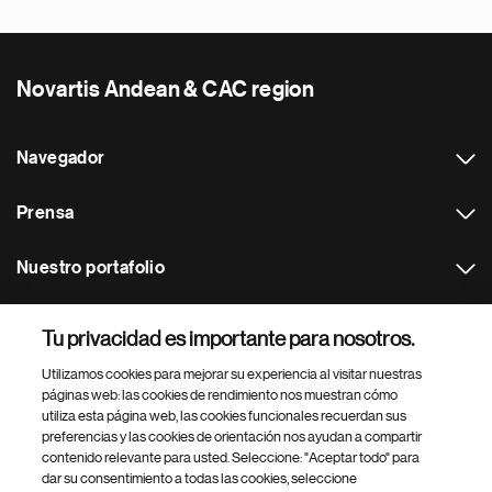
Novartis Andean & CAC region
Navegador
Prensa
Nuestro portafolio
Otras webs
Tu privacidad es importante para nosotros.
Utilizamos cookies para mejorar su experiencia al visitar nuestras
Footer Site Search
páginas web: las cookies de rendimiento nos muestran cómo
utiliza esta página web, las cookies funcionales recuerdan sus
preferencias y las cookies de orientación nos ayudan a compartir
contenido relevante para usted. Seleccione: "Aceptar todo" para
dar su consentimiento a todas las cookies, seleccione