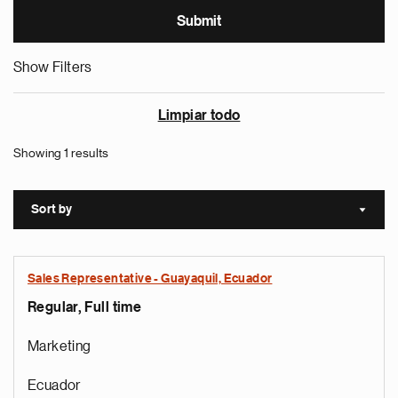
Show Filters
Limpiar todo
Showing 1 results
Sort by
Sort a
Sales Representative - Guayaquil, Ecuador
Regular, Full time
Marketing
Ecuador