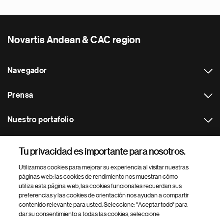
Novartis Andean & CAC region
Navegador
Prensa
Nuestro portafolio
Otras webs
Tu privacidad es importante para nosotros.
Utilizamos cookies para mejorar su experiencia al visitar nuestras
Footer Site Search
páginas web: las cookies de rendimiento nos muestran cómo
utiliza esta página web, las cookies funcionales recuerdan sus
preferencias y las cookies de orientación nos ayudan a compartir
contenido relevante para usted. Seleccione: "Aceptar todo" para
dar su consentimiento a todas las cookies, seleccione