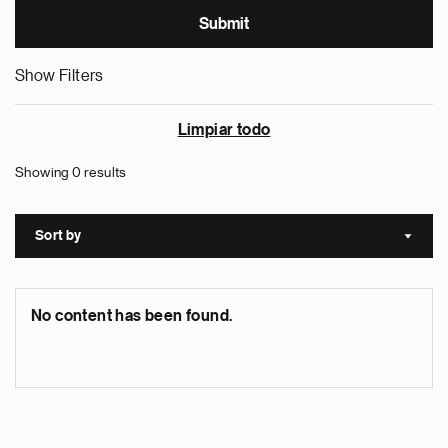
Show Filters
Limpiar todo
Showing 0 results
Sort by
Sort a
No content has been found.