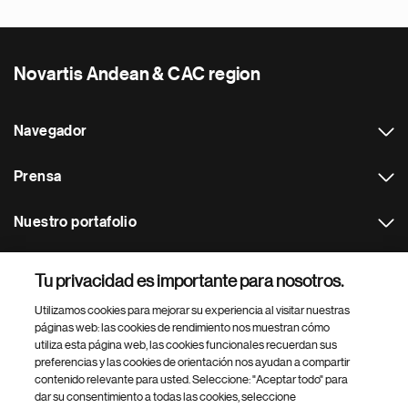
Novartis Andean & CAC region
Navegador
Prensa
Nuestro portafolio
Otras webs
Tu privacidad es importante para nosotros.
Utilizamos cookies para mejorar su experiencia al visitar nuestras
Footer Site Search
páginas web: las cookies de rendimiento nos muestran cómo
utiliza esta página web, las cookies funcionales recuerdan sus
preferencias y las cookies de orientación nos ayudan a compartir
contenido relevante para usted. Seleccione: "Aceptar todo" para
dar su consentimiento a todas las cookies, seleccione