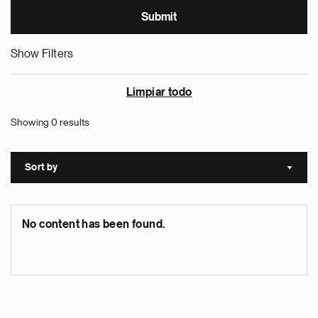
Show Filters
Limpiar todo
Showing 0 results
Sort by
Sort a
No content has been found.