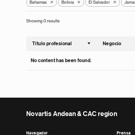
Bahamas
Bolivia
El Salvador
Jama
X
X
X
Showing 0 results
Título profesional
Negocio
Ordenar a
No content has been found.
Novartis Andean & CAC region
Navegador
Prensa