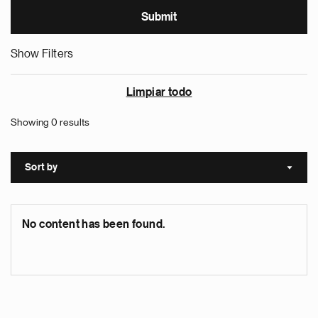
Show Filters
Limpiar todo
Showing 0 results
Sort by
Sort a
No content has been found.