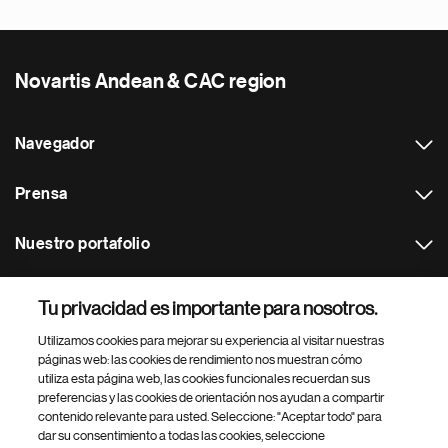
Novartis Andean & CAC region
Navegador
Prensa
Nuestro portafolio
Otras webs
Tu privacidad es importante para nosotros.
Utilizamos cookies para mejorar su experiencia al visitar nuestras
Footer Site Search
páginas web: las cookies de rendimiento nos muestran cómo
utiliza esta página web, las cookies funcionales recuerdan sus
preferencias y las cookies de orientación nos ayudan a compartir
contenido relevante para usted. Seleccione: "Aceptar todo" para
dar su consentimiento a todas las cookies, seleccione