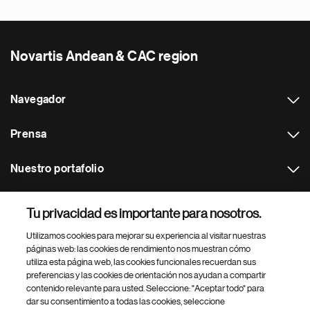
Novartis Andean & CAC region
Navegador
Prensa
Nuestro portafolio
Otras webs
Tu privacidad es importante para nosotros.
Utilizamos cookies para mejorar su experiencia al visitar nuestras
Footer Site Search
páginas web: las cookies de rendimiento nos muestran cómo
utiliza esta página web, las cookies funcionales recuerdan sus
preferencias y las cookies de orientación nos ayudan a compartir
contenido relevante para usted. Seleccione: "Aceptar todo" para
dar su consentimiento a todas las cookies, seleccione