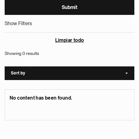
Show Filters
Limpiar todo
Showing 0 results
Sort by
Sort a
No content has been found.