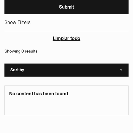
Show Filters
Limpiar todo
Showing 0 results
Sort by
Sort a
No content has been found.