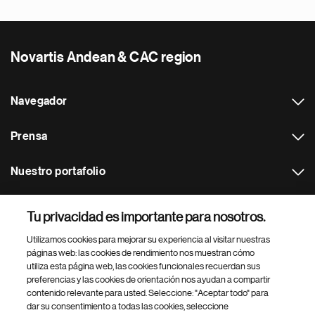
Novartis Andean & CAC region
Navegador
Prensa
Nuestro portafolio
Otras webs
Tu privacidad es importante para nosotros.
Utilizamos cookies para mejorar su experiencia al visitar nuestras
Footer Site Search
páginas web: las cookies de rendimiento nos muestran cómo
utiliza esta página web, las cookies funcionales recuerdan sus
preferencias y las cookies de orientación nos ayudan a compartir
contenido relevante para usted. Seleccione: "Aceptar todo" para
dar su consentimiento a todas las cookies, seleccione