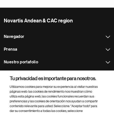
Novartis Andean & CAC region
Navegador
Prensa
Nuestro portafolio
Otras webs
Tu privacidad es importante para nosotros.
Utilizamos cookies para mejorar su experiencia al visitar nuestras
Footer Site Search
páginas web: las cookies de rendimiento nos muestran cómo
utiliza esta página web, las cookies funcionales recuerdan sus
preferencias y las cookies de orientación nos ayudan a compartir
contenido relevante para usted. Seleccione: "Aceptar todo" para
dar su consentimiento a todas las cookies, seleccione