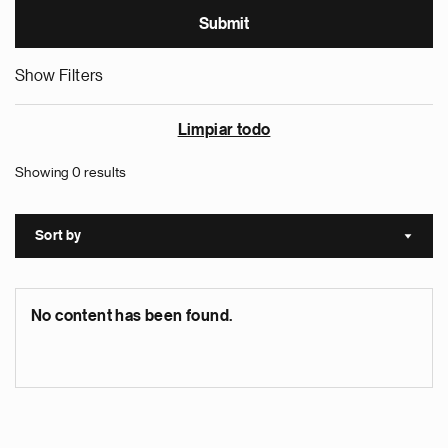
Show Filters
Limpiar todo
Showing 0 results
Sort by
Sort a
No content has been found.