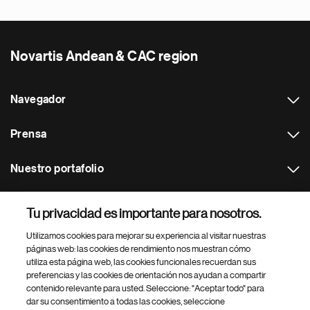
Novartis Andean & CAC region
Navegador
Prensa
Nuestro portafolio
Otras webs
Tu privacidad es importante para nosotros.
Utilizamos cookies para mejorar su experiencia al visitar nuestras
Footer Site Search
páginas web: las cookies de rendimiento nos muestran cómo
utiliza esta página web, las cookies funcionales recuerdan sus
preferencias y las cookies de orientación nos ayudan a compartir
contenido relevante para usted. Seleccione: "Aceptar todo" para
dar su consentimiento a todas las cookies, seleccione