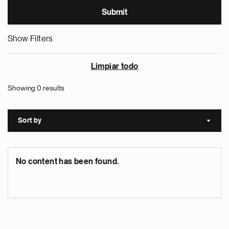
Show Filters
Limpiar todo
Showing 0 results
Sort by
Sort a
No content has been found.