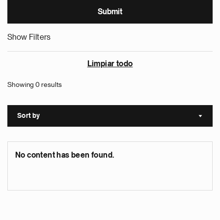
Show Filters
Limpiar todo
Showing 0 results
Sort by
Sort a
No content has been found.