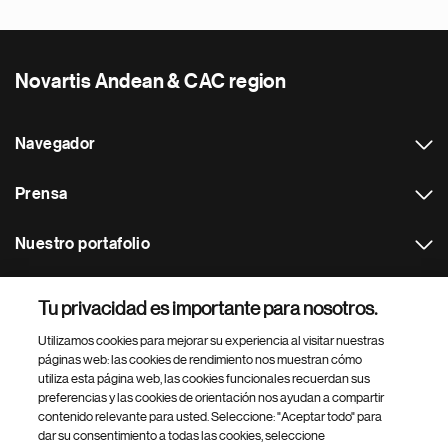
Novartis Andean & CAC region
Navegador
Prensa
Nuestro portafolio
Otras webs
Tu privacidad es importante para nosotros.
Utilizamos cookies para mejorar su experiencia al visitar nuestras
Footer Site Search
páginas web: las cookies de rendimiento nos muestran cómo
utiliza esta página web, las cookies funcionales recuerdan sus
preferencias y las cookies de orientación nos ayudan a compartir
contenido relevante para usted. Seleccione: "Aceptar todo" para
dar su consentimiento a todas las cookies, seleccione