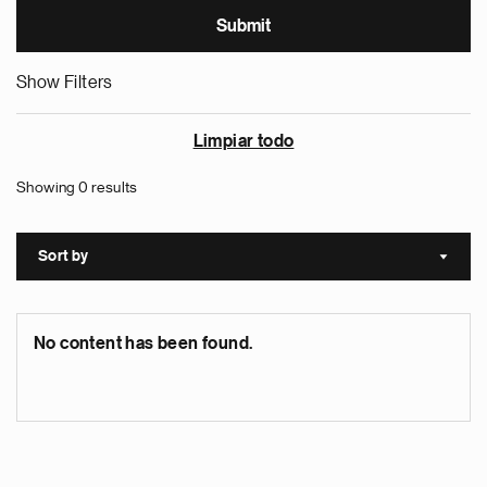
Show Filters
Limpiar todo
Showing 0 results
Sort by
Sort a
No content has been found.