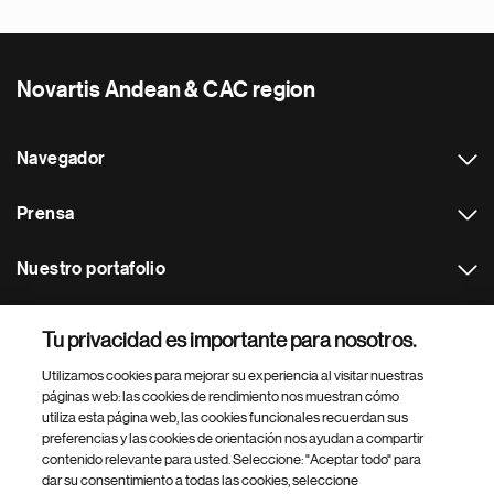
Novartis Andean & CAC region
Navegador
Prensa
Nuestro portafolio
Otras webs
Tu privacidad es importante para nosotros.
Utilizamos cookies para mejorar su experiencia al visitar nuestras
Footer Site Search
páginas web: las cookies de rendimiento nos muestran cómo
utiliza esta página web, las cookies funcionales recuerdan sus
preferencias y las cookies de orientación nos ayudan a compartir
contenido relevante para usted. Seleccione: "Aceptar todo" para
dar su consentimiento a todas las cookies, seleccione