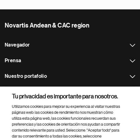
Novartis Andean & CAC region
Navegador
Prensa
Nuestro portafolio
Otras webs
Tu privacidad es importante para nosotros.
Utilizamos cookies para mejorar su experiencia al visitar nuestras
Footer Site Search
páginas web: las cookies de rendimiento nos muestran cómo
utiliza esta página web, las cookies funcionales recuerdan sus
preferencias y las cookies de orientación nos ayudan a compartir
contenido relevante para usted. Seleccione: "Aceptar todo" para
dar su consentimiento a todas las cookies, seleccione