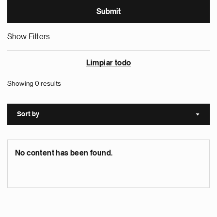
Show Filters
Limpiar todo
Showing 0 results
Sort by
Sort a
No content has been found.