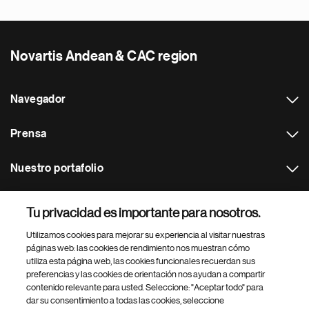
Novartis Andean & CAC region
Navegador
Prensa
Nuestro portafolio
Otras webs
Tu privacidad es importante para nosotros.
Utilizamos cookies para mejorar su experiencia al visitar nuestras
Footer Site Search
páginas web: las cookies de rendimiento nos muestran cómo
utiliza esta página web, las cookies funcionales recuerdan sus
preferencias y las cookies de orientación nos ayudan a compartir
contenido relevante para usted. Seleccione: "Aceptar todo" para
dar su consentimiento a todas las cookies, seleccione