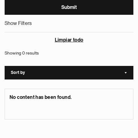
Show Filters
Limpiar todo
Showing 0 results
Sort by
Sort a
No content has been found.