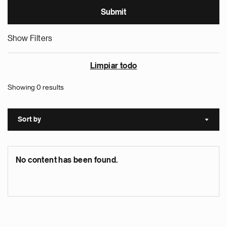
Show Filters
Limpiar todo
Showing 0 results
Sort by
Sort a
No content has been found.