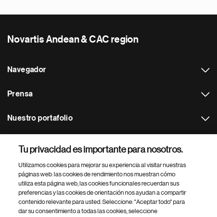
Novartis Andean & CAC region
Navegador
Prensa
Nuestro portafolio
Otras webs
Tu privacidad es importante para nosotros.
Utilizamos cookies para mejorar su experiencia al visitar nuestras
Footer Site Search
páginas web: las cookies de rendimiento nos muestran cómo
utiliza esta página web, las cookies funcionales recuerdan sus
preferencias y las cookies de orientación nos ayudan a compartir
contenido relevante para usted. Seleccione: "Aceptar todo" para
dar su consentimiento a todas las cookies, seleccione