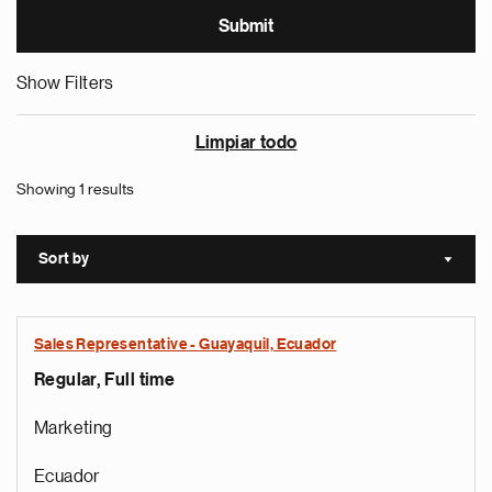
Show Filters
Limpiar todo
Showing 1 results
Sort by
Sort a
Sales Representative - Guayaquil, Ecuador
Regular, Full time
Marketing
Ecuador