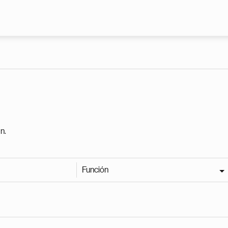
Pasar al contenido principal
n.
Función