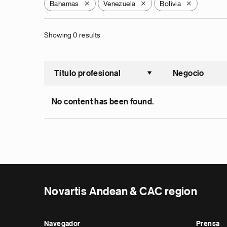
Bahamas
Venezuela
Bolivia
X
X
X
Showing 0 results
Título profesional
Negocio
Ordenar a
No content has been found.
Novartis Andean & CAC region
Navegador
Prensa