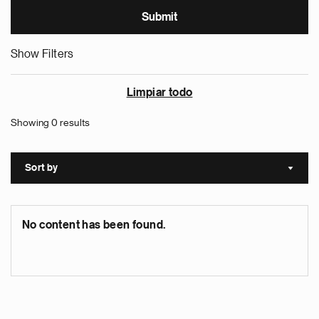
Show Filters
Limpiar todo
Showing 0 results
Sort by
Sort a
No content has been found.