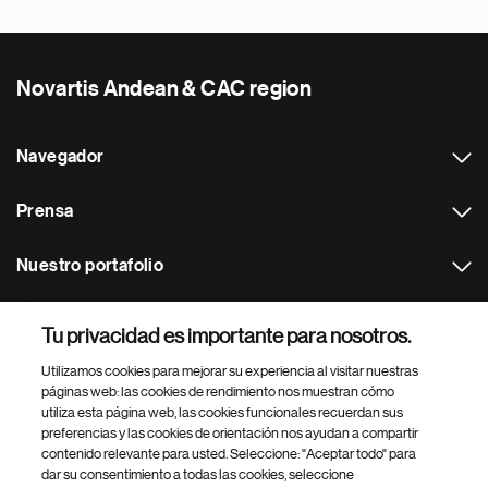
Novartis Andean & CAC region
Navegador
Prensa
Nuestro portafolio
Otras webs
Tu privacidad es importante para nosotros.
Utilizamos cookies para mejorar su experiencia al visitar nuestras
Footer Site Search
páginas web: las cookies de rendimiento nos muestran cómo
utiliza esta página web, las cookies funcionales recuerdan sus
preferencias y las cookies de orientación nos ayudan a compartir
contenido relevante para usted. Seleccione: "Aceptar todo" para
dar su consentimiento a todas las cookies, seleccione