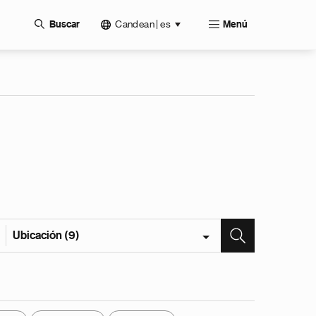
Candean | es
Buscar
Menú
Ubicación (9)