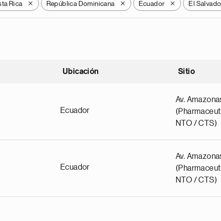
ta Rica
República Dominicana
Ecuador
El Salvado
X
X
X
Ubicación
Sitio
scendente
Av. Amazona
Ecuador
(Pharmaceuti
NTO / CTS)
Av. Amazona
Ecuador
(Pharmaceuti
NTO / CTS)