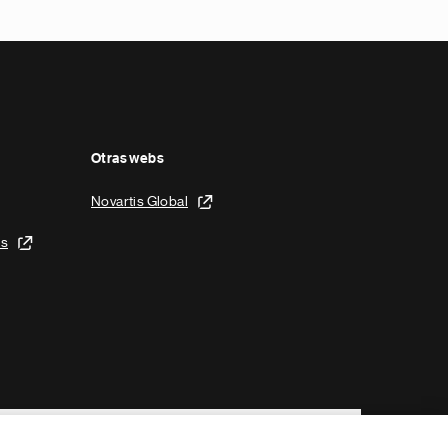
Otras webs
Novartis Global
is