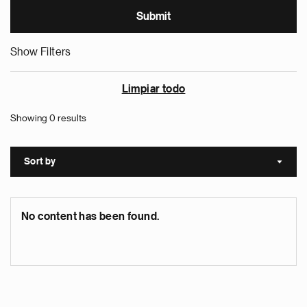
Show Filters
Limpiar todo
Showing 0 results
Sort by
Sort a
No content has been found.