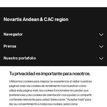
Novartis Andean & CAC region
Navegador
Prensa
Nuestro portafolio
Otras webs
Tu privacidad es importante para nosotros.
Utilizamos cookies para mejorar su experiencia al visitar nuestras
Footer Site Search
páginas web: las cookies de rendimiento nos muestran cómo
utiliza esta página web, las cookies funcionales recuerdan sus
preferencias y las cookies de orientación nos ayudan a compartir
contenido relevante para usted. Seleccione: "Aceptar todo" para
dar su consentimiento a todas las cookies, seleccione