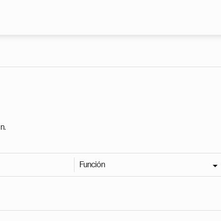
Pasar al contenido principal
n.
Función