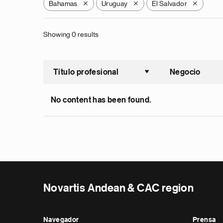
Bahamas
Uruguay
El Salvador
X
X
X
Showing 0 results
Título profesional
Negocio
Ordenar a
No content has been found.
Novartis Andean & CAC region
Navegador
Prensa