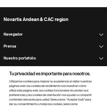
Novartis Andean & CAC region
Navegador
Prensa
Nuestro portafolio
Otras webs
Tu privacidad es importante para nosotros.
Utilizamos cookies para mejorar su experiencia al visitar nuestras
Footer Site Search
páginas web: las cookies de rendimiento nos muestran cómo
utiliza esta página web, las cookies funcionales recuerdan sus
preferencias y las cookies de orientación nos ayudan a compartir
contenido relevante para usted. Seleccione: "Aceptar todo" para
dar su consentimiento a todas las cookies, seleccione