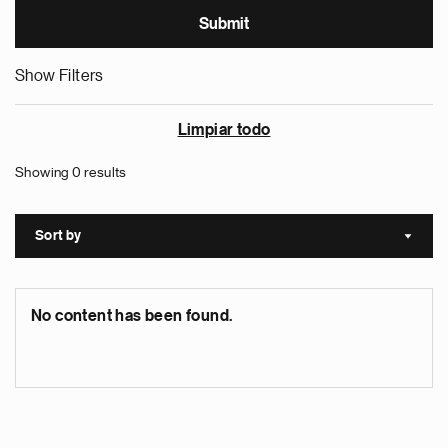
Show Filters
Limpiar todo
Showing 0 results
Sort by
Sort a
No content has been found.