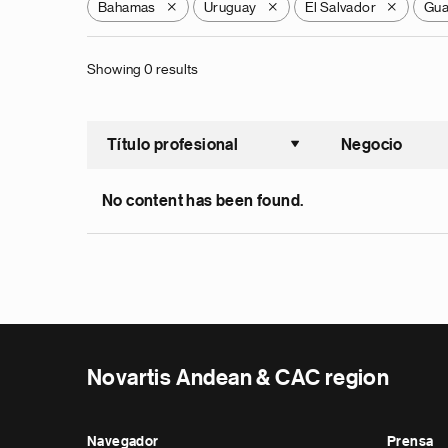
Bahamas
Uruguay
El Salvador
Gua
X
X
X
Showing 0 results
Título profesional
Negocio
Ordenar a
No content has been found.
Novartis Andean & CAC region
Navegador
Prensa