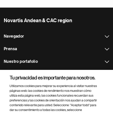
Novartis Andean & CAC region
Navegador
Prensa
Nuestro portafolio
Otras webs
Tu privacidad es importante para nosotros.
Utilizamos cookies para mejorar su experiencia al visitar nuestras
Footer Site Search
páginas web: las cookies de rendimiento nos muestran cómo
utiliza esta página web, las cookies funcionales recuerdan sus
preferencias y las cookies de orientación nos ayudan a compartir
contenido relevante para usted. Seleccione: "Aceptar todo" para
dar su consentimiento a todas las cookies, seleccione