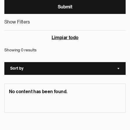
Show Filters
Limpiar todo
Showing 0 results
Sort by
Sort a
No content has been found.