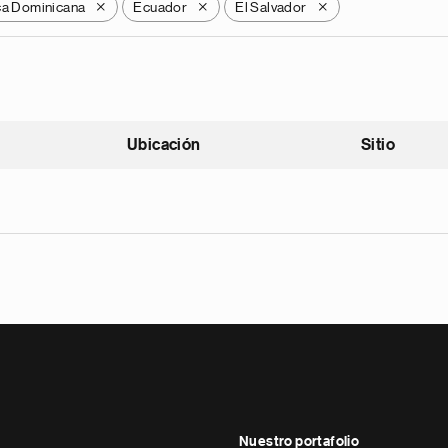
ca Dominicana
Ecuador
El Salvador
X
X
X
Ubicación
Sitio
scendente
Nuestro portafolio