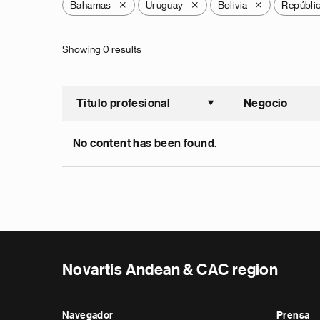
Bahamas
Uruguay
Bolivia
Repúbli
X
X
X
Showing 0 results
Título profesional
Negocio
Ordenar a
No content has been found.
Novartis Andean & CAC region
Navegador
Prensa