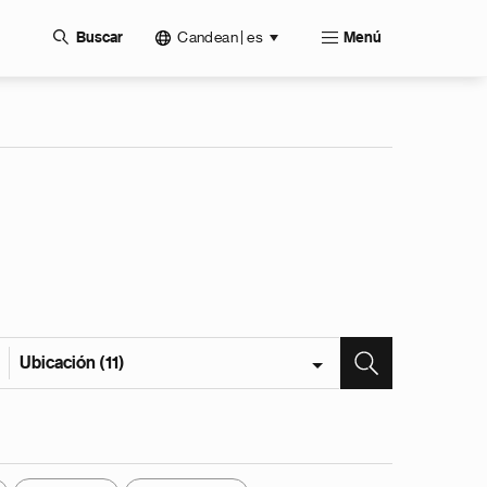
Candean | es
Buscar
Menú
Ubicación (11)