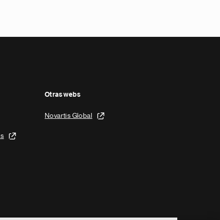
Otras webs
Novartis Global
is