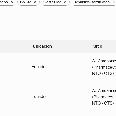
ados
Bolivia
Costa Rica
República Dominicana
X
X
X
X
Ubicación
Sitio
scendente
Av. Amazona
Ecuador
(Pharmaceuti
NTO / CTS)
Av. Amazona
Ecuador
(Pharmaceuti
NTO / CTS)