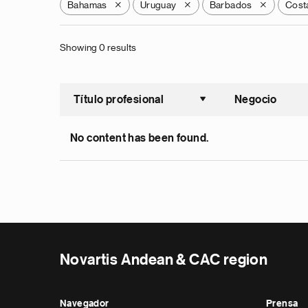
Bahamas
Uruguay
Barbados
Cost
X
X
X
Showing 0 results
Título profesional
Negocio
Ordenar a
No content has been found.
Novartis Andean & CAC region
Navegador
Prensa