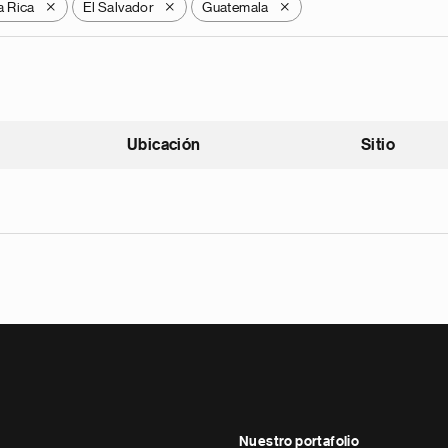
a Rica
El Salvador
Guatemala
X
X
X
Ubicación
Sitio
scendente
Nuestro portafolio