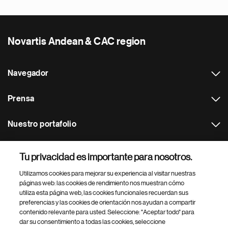
Novartis Andean & CAC region
Navegador
Prensa
Nuestro portafolio
Otras webs
Tu privacidad es importante para nosotros.
Utilizamos cookies para mejorar su experiencia al visitar nuestras
Footer Site Search
páginas web: las cookies de rendimiento nos muestran cómo
utiliza esta página web, las cookies funcionales recuerdan sus
preferencias y las cookies de orientación nos ayudan a compartir
contenido relevante para usted. Seleccione: "Aceptar todo" para
dar su consentimiento a todas las cookies, seleccione