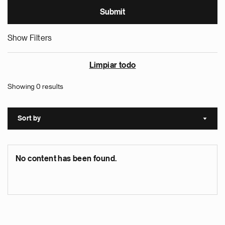
Show Filters
Limpiar todo
Showing 0 results
Sort by
Sort a
No content has been found.