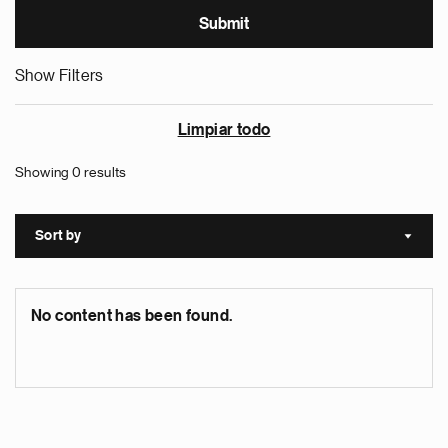
Show Filters
Limpiar todo
Showing 0 results
Sort by
Sort a
No content has been found.