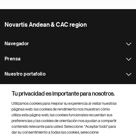
Novartis Andean & CAC region
Navegador
Prensa
Nuestro portafolio
Otras webs
Tu privacidad es importante para nosotros.
Utilizamos cookies para mejorar su experiencia al visitar nuestras
Footer Site Search
páginas web: las cookies de rendimiento nos muestran cómo
utiliza esta página web, las cookies funcionales recuerdan sus
preferencias y las cookies de orientación nos ayudan a compartir
contenido relevante para usted. Seleccione: "Aceptar todo" para
dar su consentimiento a todas las cookies, seleccione