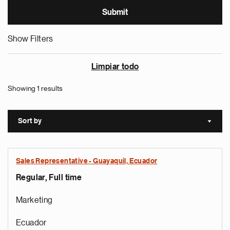
Show Filters
Limpiar todo
Showing 1 results
Sort by
Sort a
Sales Representative - Guayaquil, Ecuador
Regular, Full time
Marketing
Ecuador