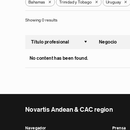
Bahamas
Trinidad y Tobago
Uruguay
X
X
X
Showing 0 results
Título profesional
Negocio
Ordenar a
No content has been found.
Novartis Andean & CAC region
Navegador
Prensa