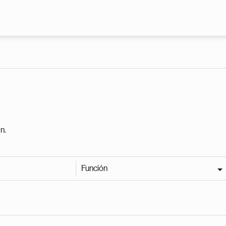
Pasar al contenido principal
n.
Función