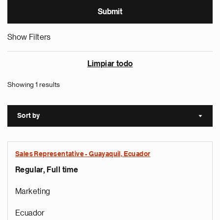
Show Filters
Limpiar todo
Showing 1 results
Sort by
Sort a
Sales Representative - Guayaquil, Ecuador
Regular, Full time
Marketing
Ecuador