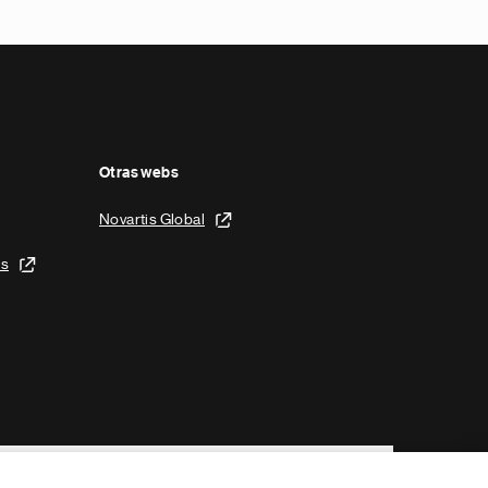
Otras webs
Novartis Global
is