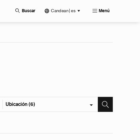
Candean | es
Buscar
Menú
Ubicación (6)