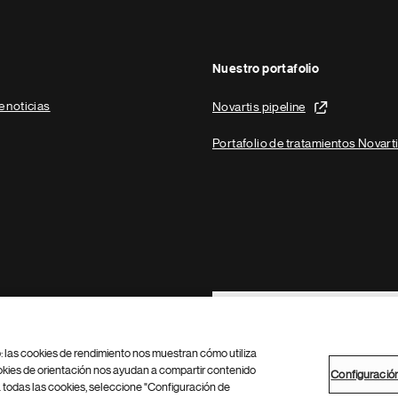
Nuestro portafolio
e noticias
Novartis pipeline
Portafolio de tratamientos Novart
Footer Site Search
b: las cookies de rendimiento nos muestran cómo utiliza
okies de orientación nos ayudan a compartir contenido
Configuració
 todas las cookies, seleccione "Configuración de