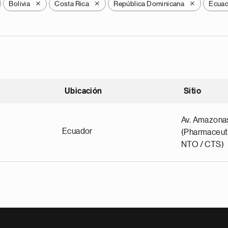
Bolivia
Costa Rica
República Dominicana
Ecua
X
X
X
Ubicación
Sitio
scendente
Av. Amazona
Ecuador
(Pharmaceuti
NTO / CTS)