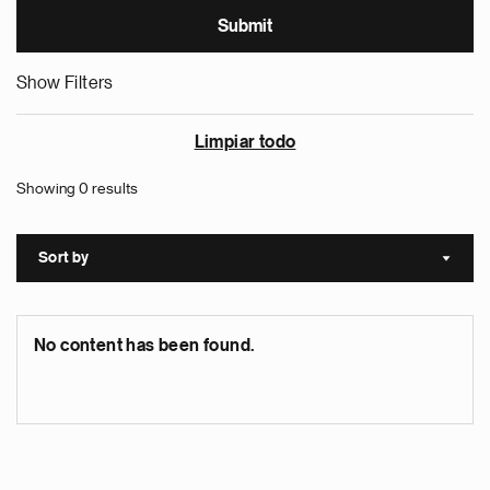
Show Filters
Limpiar todo
Showing 0 results
Sort by
Sort a
No content has been found.