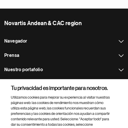
Novartis Andean & CAC region
Navegador
Prensa
Nuestro portafolio
Otras webs
Tu privacidad es importante para nosotros.
Utilizamos cookies para mejorar su experiencia al visitar nuestras
Footer Site Search
páginas web: las cookies de rendimiento nos muestran cómo
utiliza esta página web, las cookies funcionales recuerdan sus
preferencias y las cookies de orientación nos ayudan a compartir
contenido relevante para usted. Seleccione: "Aceptar todo" para
dar su consentimiento a todas las cookies, seleccione