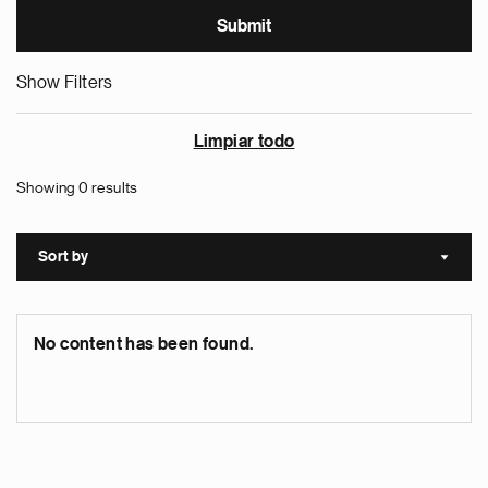
Show Filters
Limpiar todo
Showing 0 results
Sort by
Sort a
No content has been found.