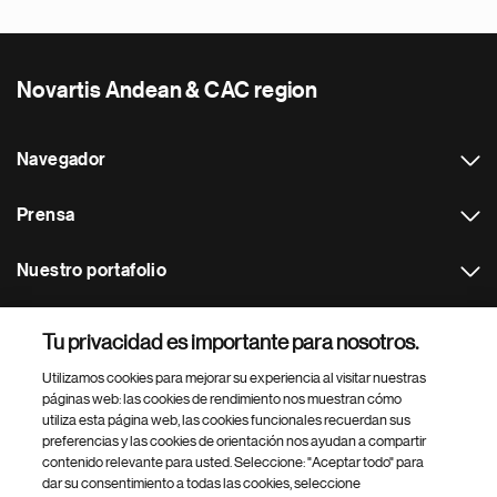
Novartis Andean & CAC region
Navegador
Prensa
Nuestro portafolio
Otras webs
Tu privacidad es importante para nosotros.
Utilizamos cookies para mejorar su experiencia al visitar nuestras
Footer Site Search
páginas web: las cookies de rendimiento nos muestran cómo
utiliza esta página web, las cookies funcionales recuerdan sus
preferencias y las cookies de orientación nos ayudan a compartir
contenido relevante para usted. Seleccione: "Aceptar todo" para
dar su consentimiento a todas las cookies, seleccione