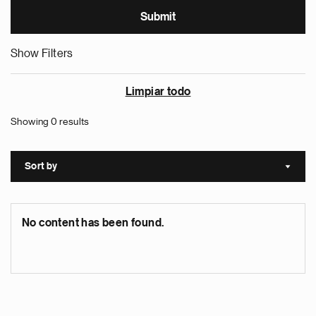
Show Filters
Limpiar todo
Showing 0 results
Sort by
Sort a
No content has been found.