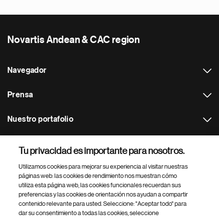
Novartis Andean & CAC region
Navegador
Prensa
Nuestro portafolio
Otras webs
Tu privacidad es importante para nosotros.
Utilizamos cookies para mejorar su experiencia al visitar nuestras
Footer Site Search
páginas web: las cookies de rendimiento nos muestran cómo
utiliza esta página web, las cookies funcionales recuerdan sus
preferencias y las cookies de orientación nos ayudan a compartir
contenido relevante para usted. Seleccione: "Aceptar todo" para
dar su consentimiento a todas las cookies, seleccione