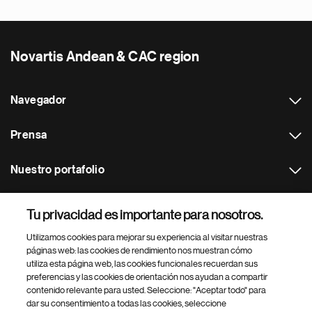
Novartis Andean & CAC region
Navegador
Prensa
Nuestro portafolio
Otras webs
Tu privacidad es importante para nosotros.
Utilizamos cookies para mejorar su experiencia al visitar nuestras
Footer Site Search
páginas web: las cookies de rendimiento nos muestran cómo
utiliza esta página web, las cookies funcionales recuerdan sus
preferencias y las cookies de orientación nos ayudan a compartir
contenido relevante para usted. Seleccione: "Aceptar todo" para
dar su consentimiento a todas las cookies, seleccione