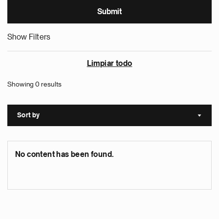
Show Filters
Limpiar todo
Showing 0 results
Sort by
Sort a
No content has been found.