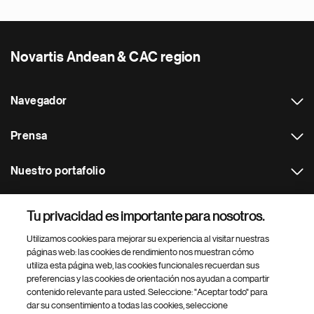
Novartis Andean & CAC region
Navegador
Prensa
Nuestro portafolio
Otras webs
Tu privacidad es importante para nosotros.
Utilizamos cookies para mejorar su experiencia al visitar nuestras
Footer Site Search
páginas web: las cookies de rendimiento nos muestran cómo
utiliza esta página web, las cookies funcionales recuerdan sus
preferencias y las cookies de orientación nos ayudan a compartir
contenido relevante para usted. Seleccione: "Aceptar todo" para
dar su consentimiento a todas las cookies, seleccione