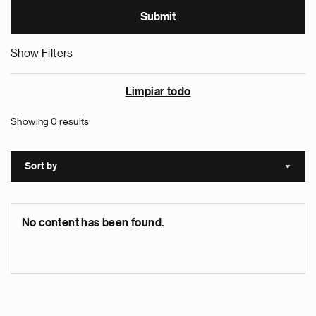
Show Filters
Limpiar todo
Showing 0 results
Sort by
Sort a
No content has been found.