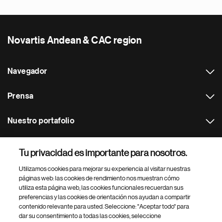
Novartis Andean & CAC region
Navegador
Prensa
Nuestro portafolio
Otras webs
Tu privacidad es importante para nosotros.
Utilizamos cookies para mejorar su experiencia al visitar nuestras
Footer Site Search
páginas web: las cookies de rendimiento nos muestran cómo
utiliza esta página web, las cookies funcionales recuerdan sus
preferencias y las cookies de orientación nos ayudan a compartir
contenido relevante para usted. Seleccione: "Aceptar todo" para
dar su consentimiento a todas las cookies, seleccione