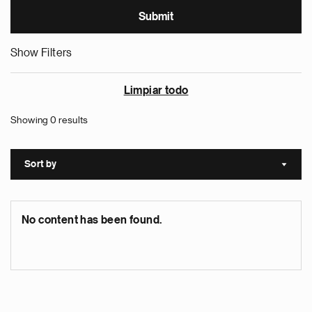
Show Filters
Limpiar todo
Showing 0 results
Sort by
Sort a
No content has been found.