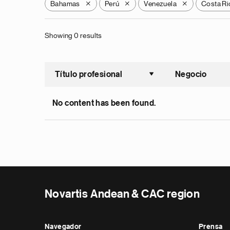
Bahamas
Perú
Venezuela
Costa Ri
X
X
X
Showing 0 results
Título profesional
Negocio
Ordenar a
No content has been found.
Novartis Andean & CAC region
Navegador
Prensa