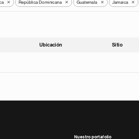
ca
República Dominicana
Guatemala
Jamaica
X
X
X
X
Ubicación
Sitio
scendente
Nuestro portafolio