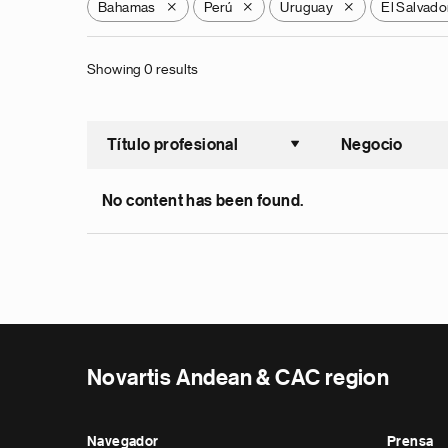
Bahamas
Perú
Uruguay
El Salvado
X
X
X
Showing 0 results
Título profesional
Negocio
Ordenar a
No content has been found.
Novartis Andean & CAC region
Navegador
Prensa